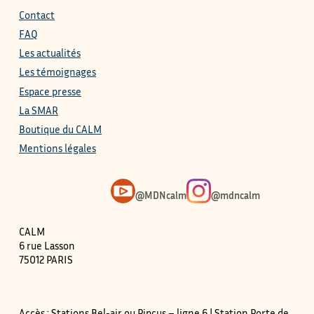
Contact
FAQ
Les actualités
Les témoignages
Espace presse
La SMAR
Boutique du CALM
Mentions légales
@MDNcalm
@mdncalm
CALM
6 rue Lasson
75012 PARIS
Accès : Stations Bel-air ou Pipcus – ligne 6 | Station Porte de