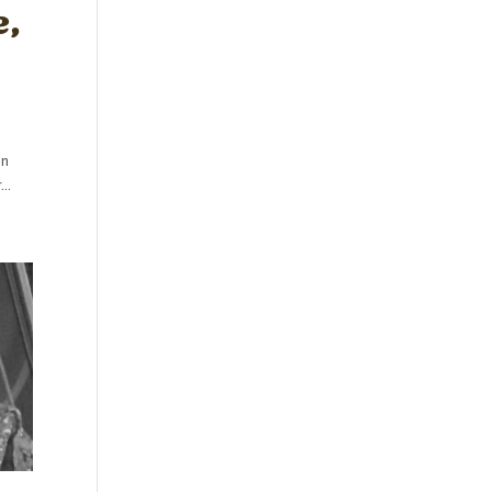
e,
on
r…