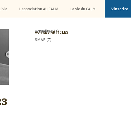
uivie
L’association AU CALM
La vie du CALM
S’inscrire
Actualités
(7)
AUTRES ARTICLES
SMAR
(7)
23