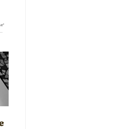
se”
e…
e