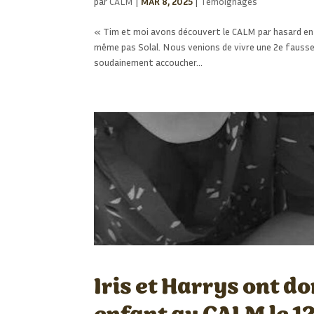
par
CALM
|
MAR 8, 2025
|
Témoignages
« Tim et moi avons découvert le CALM par hasard en 
même pas Solal. Nous venions de vivre une 2e fausse 
soudainement accoucher…
Iris et Harrys ont d